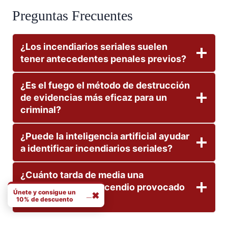
Preguntas Frecuentes
¿Los incendiarios seriales suelen
tener antecedentes penales previos?
¿Es el fuego el método de destrucción
de evidencias más eficaz para un
criminal?
¿Puede la inteligencia artificial ayudar
a identificar incendiarios seriales?
¿Cuánto tarda de media una
investigación de incendio provocado
Únete y consigue un
_
✖
en resolverse?
10% de descuento
N