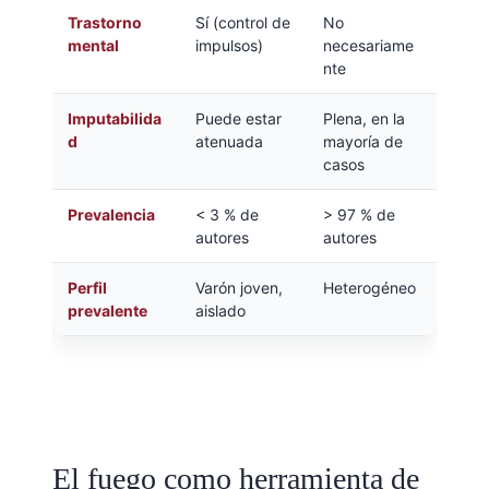
Trastorno
Sí (control de
No
mental
impulsos)
necesariame
nte
Imputabilida
Puede estar
Plena, en la
d
atenuada
mayoría de
casos
Prevalencia
< 3 % de
> 97 % de
autores
autores
Perfil
Varón joven,
Heterogéneo
prevalente
aislado
El fuego como herramienta de