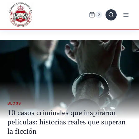
Saltar
al
0
contenido
BLOGS
10 casos criminales que inspiraron
películas: historias reales que superan
la ficción