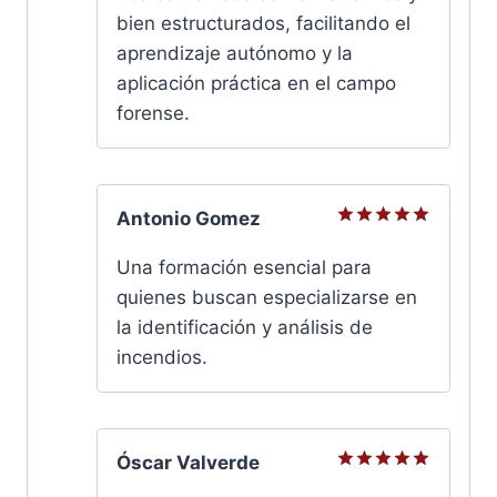
5
bien estructurados, facilitando el
aprendizaje autónomo y la
aplicación práctica en el campo
forense.
Antonio Gomez
Valorado
con
5
de
Una formación esencial para
5
quienes buscan especializarse en
la identificación y análisis de
incendios.
Óscar Valverde
Valorado