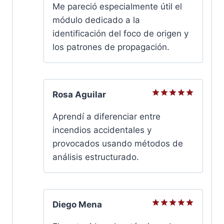
con
5
de
Me pareció especialmente útil el
5
módulo dedicado a la
identificación del foco de origen y
los patrones de propagación.
Rosa Aguilar
Valorado
con
5
de
Aprendí a diferenciar entre
5
incendios accidentales y
provocados usando métodos de
análisis estructurado.
Diego Mena
Valorado
con
5
de