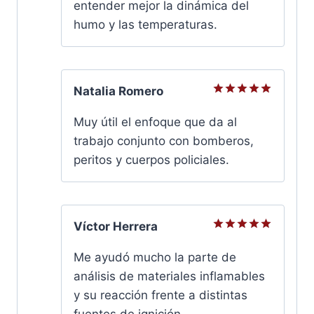
entender mejor la dinámica del
humo y las temperaturas.
Natalia Romero
Valorado
con
5
de
Muy útil el enfoque que da al
5
trabajo conjunto con bomberos,
peritos y cuerpos policiales.
Víctor Herrera
Valorado
con
5
de
Me ayudó mucho la parte de
5
análisis de materiales inflamables
y su reacción frente a distintas