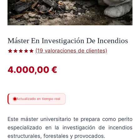
Máster En Investigación De Incendios
(
19
valoraciones de clientes)
Valorado
19
con
5.00
4.000,00
€
de 5 en
base a
valoraciones
de clientes
Actualizado en tiempo real
Este máster universitario te prepara como perito
especializado en la investigación de incendios
estructurales, forestales y provocados.