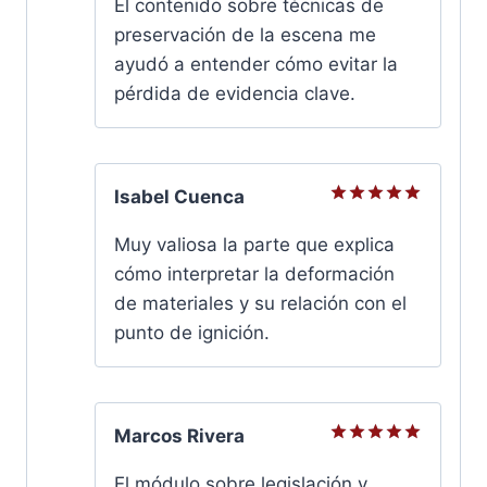
El contenido sobre técnicas de
5
preservación de la escena me
ayudó a entender cómo evitar la
pérdida de evidencia clave.
Isabel Cuenca
Valorado
con
5
de
Muy valiosa la parte que explica
5
cómo interpretar la deformación
de materiales y su relación con el
punto de ignición.
Marcos Rivera
Valorado
con
5
de
El módulo sobre legislación y