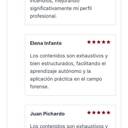
incendios, mejorando
significativamente mi perfil
profesional.
Elena Infante
Valorado
con
5
de
Los contenidos son exhaustivos y
5
bien estructurados, facilitando el
aprendizaje autónomo y la
aplicación práctica en el campo
forense.
Juan Pichardo
Valorado
con
5
de
Los contenidos son exhaustivos y