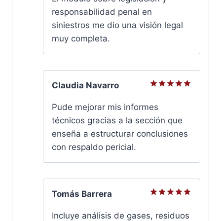
5
responsabilidad penal en
siniestros me dio una visión legal
muy completa.
Claudia Navarro
Valorado
con
5
de
Pude mejorar mis informes
5
técnicos gracias a la sección que
enseña a estructurar conclusiones
con respaldo pericial.
Tomás Barrera
Valorado
con
5
de
Incluye análisis de gases, residuos