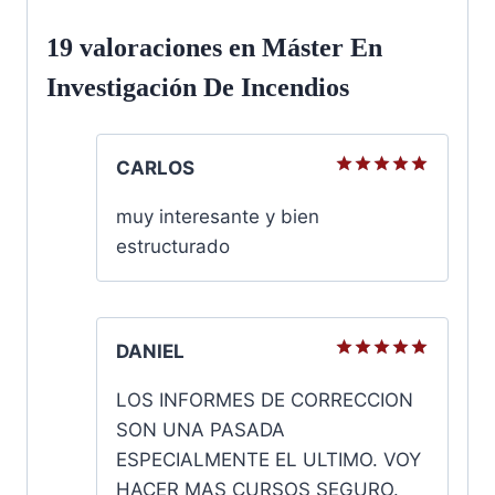
19 valoraciones en
Máster En
Investigación De Incendios
CARLOS
Valorado
con
5
de
muy interesante y bien
5
estructurado
DANIEL
Valorado
con
5
de
LOS INFORMES DE CORRECCION
5
SON UNA PASADA
ESPECIALMENTE EL ULTIMO. VOY
HACER MAS CURSOS SEGURO.