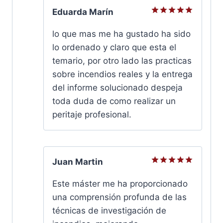
Eduarda Marín
Valorado
con
5
de
lo que mas me ha gustado ha sido
5
lo ordenado y claro que esta el
temario, por otro lado las practicas
sobre incendios reales y la entrega
del informe solucionado despeja
toda duda de como realizar un
peritaje profesional.
Juan Martin
Valorado
con
5
de
Este máster me ha proporcionado
5
una comprensión profunda de las
técnicas de investigación de