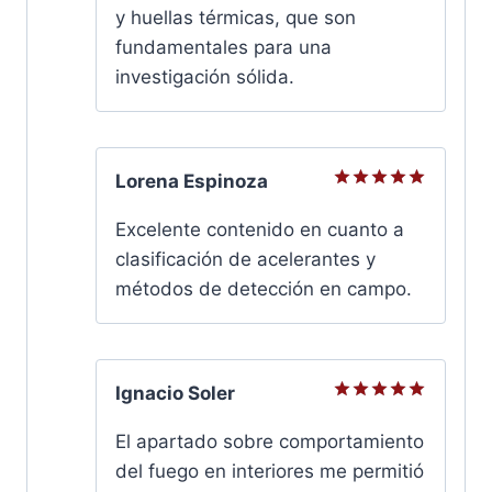
5
y huellas térmicas, que son
fundamentales para una
investigación sólida.
Lorena Espinoza
Valorado
con
5
de
Excelente contenido en cuanto a
5
clasificación de acelerantes y
métodos de detección en campo.
Ignacio Soler
Valorado
con
5
de
El apartado sobre comportamiento
5
del fuego en interiores me permitió