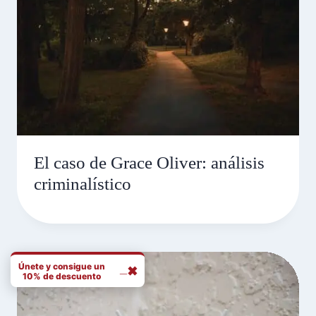
El caso de Grace Oliver: análisis
criminalístico
Únete y consigue un
_
✖
10% de descuento
N