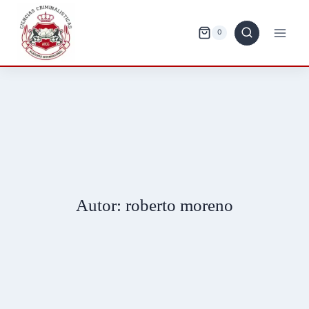
Saltar
al
0
contenido
Autor: roberto moreno