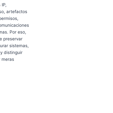
 IP,
o, artefactos
permisos,
omunicaciones
nas. Por eso,
e preservar
urar sistemas,
y distinguir
y meras