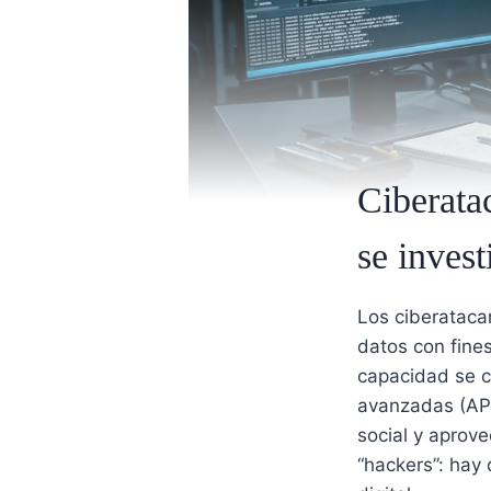
Ciberata
se invest
Los ciberataca
datos con fine
capacidad se cl
avanzadas (APT
social y aprov
“hackers”: hay