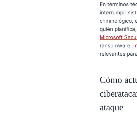
En términos té
interrumpir sis
criminológico, 
quién planifica
Microsoft Secur
ransomware,
m
relevantes para
Cómo actú
ciberataca
ataque