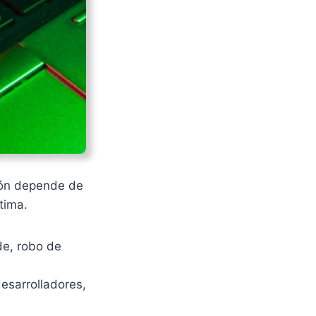
ción depende de
ctima.
de, robo de
esarrolladores,