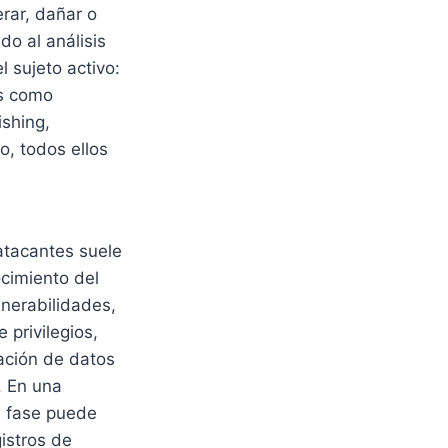
rar, dañar o
do al análisis
l sujeto activo:
es como
shing,
o, todos ellos
atacantes suele
cimiento del
nerabilidades,
 privilegios,
ración de datos
. En una
a fase puede
gistros de