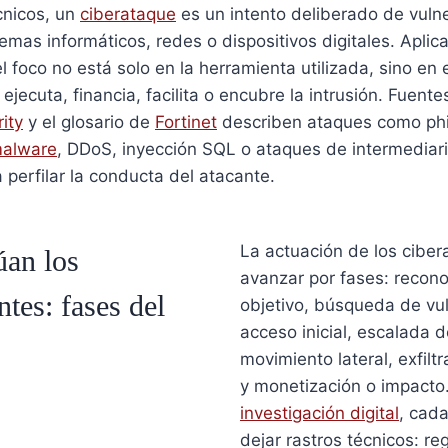
cnicos, un
ciberataque
es un intento deliberado de vulne
temas informáticos, redes o dispositivos digitales. Aplica
el foco no está solo en la herramienta utilizada, sino en e
, ejecuta, financia, facilita o encubre la intrusión. Fuent
ity
y el glosario de
Fortinet
describen ataques como phi
alware
, DDoS, inyección SQL o ataques de intermediari
 perfilar la conducta del atacante.
La actuación de los ciber
an los
avanzar por fases: recono
ntes: fases del
objetivo, búsqueda de vul
acceso inicial, escalada de
movimiento lateral, exfilt
y monetización o impacto
investigación digital
, cad
dejar rastros técnicos: re