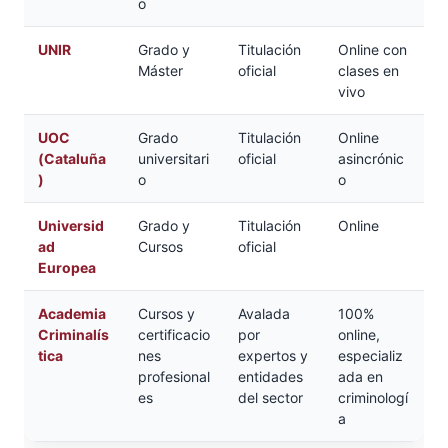
o
UNIR
Grado y
Titulación
Online con
Máster
oficial
clases en
vivo
UOC
Grado
Titulación
Online
(Cataluña
universitari
oficial
asincrónic
)
o
o
Universid
Grado y
Titulación
Online
ad
Cursos
oficial
Europea
Academia
Cursos y
Avalada
100%
Criminalís
certificacio
por
online,
tica
nes
expertos y
especializ
profesional
entidades
ada en
es
del sector
criminologí
a