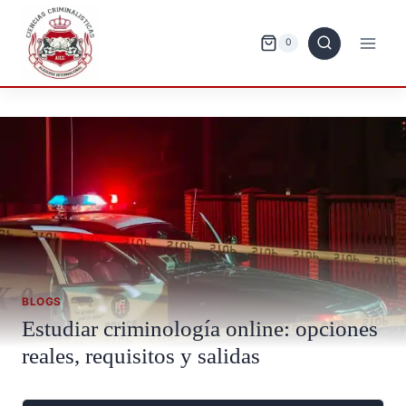
Saltar
al
0
contenido
BLOGS
Estudiar criminología online: opciones
reales, requisitos y salidas