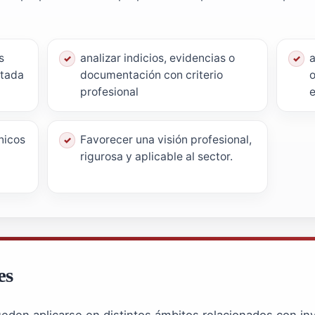
s
analizar indicios, evidencias o
a
atada
documentación con criterio
o
profesional
e
nicos
Favorecer una visión profesional,
rigurosa y aplicable al sector.
es
den aplicarse en distintos ámbitos relacionados con inve