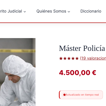
rito Judicial
Quiénes Somos
Diccionario
Máster Policía
(
19
valoracion
Valorado
19
con
5.00
4.500,00
€
de 5 en
base a
valoraciones
de clientes
Actualizado en tiempo real