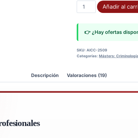
Máster
Añadir al carr
Policía
Científica
cantidad
👉 ¿Hay ofertas dispo
SKU:
AICC-2509
Categorías:
Másters: Criminología
Descripción
Valoraciones (19)
ofesionales