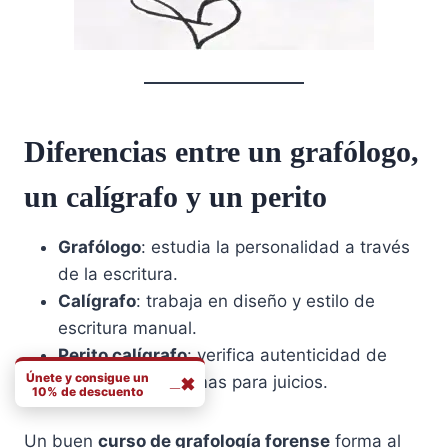
Diferencias entre un grafólogo,
un calígrafo y un perito
Grafólogo
: estudia la personalidad a través
de la escritura.
Calígrafo
: trabaja en diseño y estilo de
escritura manual.
Perito calígrafo
: verifica autenticidad de
Únete y consigue un
_
documentos y firmas para juicios.
✖
10% de descuento
Nombre electrónico
Un buen
curso de grafología forense
forma al