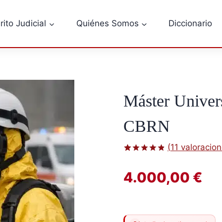
rito Judicial
Quiénes Somos
Diccionario
Máster Univer
CBRN
(
11
valoracion
Valorado
11
con
4.82
4.000,00
€
de 5 en
base a
valoraciones
de clientes