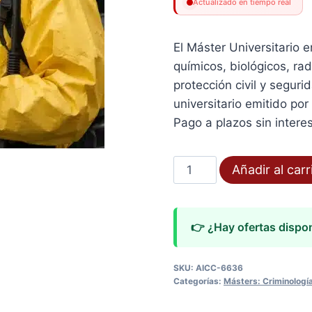
Actualizado en tiempo real
El Máster Universitario
químicos, biológicos, rad
protección civil y seguri
universitario emitido por
Pago a plazos sin intere
Máster
Añadir al carr
Universitario
en
Emergencias
👉 ¿Hay ofertas dispo
CBRN
cantidad
SKU:
AICC-6636
Categorías:
Másters: Criminología