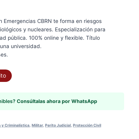
 en Emergencias CBRN te forma en riesgos
iológicos y nucleares. Especialización para
dad pública. 100% online y flexible. Título
 una universidad.
ses.
ito
nibles?
Consúltalas ahora por WhatsApp
 y Criminalística
,
Militar
,
Perito Judicial
,
Protección Civil