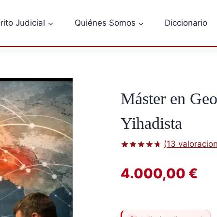
rito Judicial
Quiénes Somos
Diccionario
Máster en Geoe
Yihadista
(
13
valoracion
Valorado
13
con
4.69
4.000,00
€
de 5 en
base a
valoraciones
de
clientes