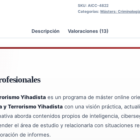
Yihadista
SKU:
AICC-4822
cantidad
Categorías:
Másters: Criminología
Descripción
Valoraciones (13)
ofesionales
rorismo Yihadista
es un programa de máster online ori
a y Terrorismo Yihadista
con una visión práctica, actua
ativa aborda contenidos propios de inteligencia, ciberseg
er el área de estudio y relacionarla con situaciones rea
boración de informes.