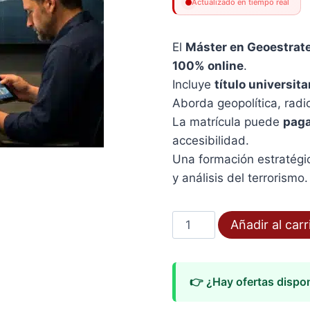
Actualizado en tiempo real
El
Máster en Geoestrate
100% online
.
Incluye
título universita
Aborda geopolítica, radi
La matrícula puede
paga
accesibilidad.
Una formación estratégic
y análisis del terrorismo.
Máster
Añadir al carr
en
Geoestrategia
y
👉 ¿Hay ofertas dispo
Terrorismo