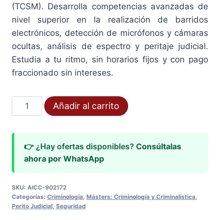
(TCSM). Desarrolla competencias avanzadas de
nivel superior en la realización de barridos
electrónicos, detección de micrófonos y cámaras
ocultas, análisis de espectro y peritaje judicial.
Estudia a tu ritmo, sin horarios fijos y con pago
fraccionado sin intereses.
Máster
Añadir al carrito
TCSM
Contramedidas
Electronicas
👉 ¿Hay ofertas disponibles?
Consúltalas
y
ahora por WhatsApp
Seguridad
Avanzada
SKU:
AICC-902172
Tecnica
Categorías:
Criminología
,
Másters: Criminología y Criminalística
,
Perito Judicial
,
Seguridad
cantidad