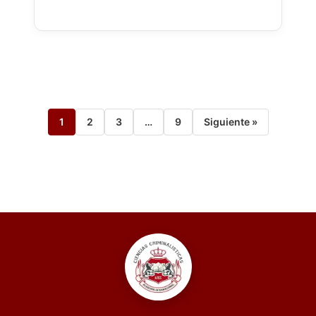
1
2
3
…
9
Siguiente »