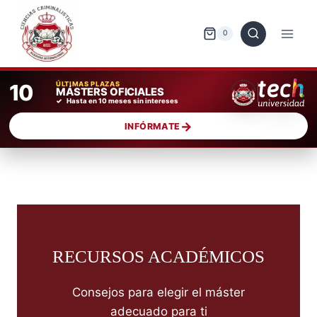
Saltar
al
0
contenido
10
ÚLTIMAS PLAZAS
MÁSTERS OFICIALES
Hasta en 10 meses sin intereses
INFÓRMATE
RECURSOS ACADÉMICOS
Consejos para elegir el máster
adecuado para ti