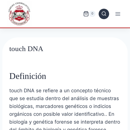
Saltar
al
0
contenido
touch DNA
Definición
touch DNA se refiere a un concepto técnico
que se estudia dentro del análisis de muestras
biológicas, marcadores genéticos o indicios
orgánicos con posible valor identificativo.. En
biología y genética forense se interpreta dentro
del ámbito de biología y genética forense,