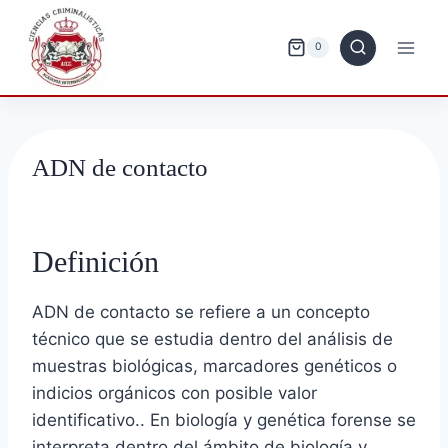
Saltar
al
0
contenido
ADN de contacto
Definición
ADN de contacto se refiere a un concepto
técnico que se estudia dentro del análisis de
muestras biológicas, marcadores genéticos o
indicios orgánicos con posible valor
identificativo.. En biología y genética forense se
interpreta dentro del ámbito de biología y