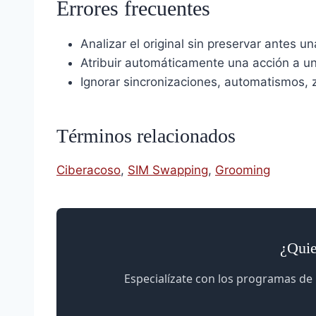
Errores frecuentes
Analizar el original sin preservar antes un
Atribuir automáticamente una acción a un
Ignorar sincronizaciones, automatismos, z
Términos relacionados
Ciberacoso
,
SIM Swapping
,
Grooming
¿Quie
Especialízate con los programas de 