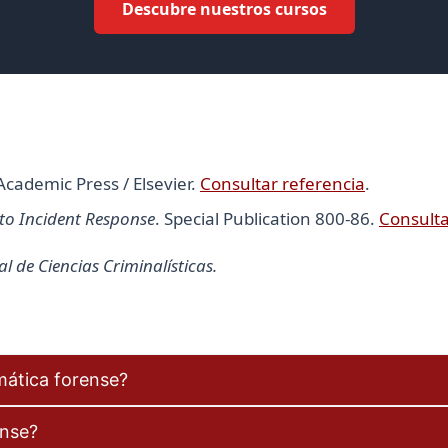
Descubre nuestros cursos
 Academic Press / Elsevier.
Consultar referencia
.
nto Incident Response
. Special Publication 800-86.
Consulta
 de Ciencias Criminalísticas.
mática forense?
ense?