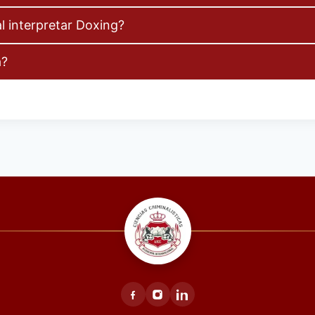
l interpretar Doxing?
a?