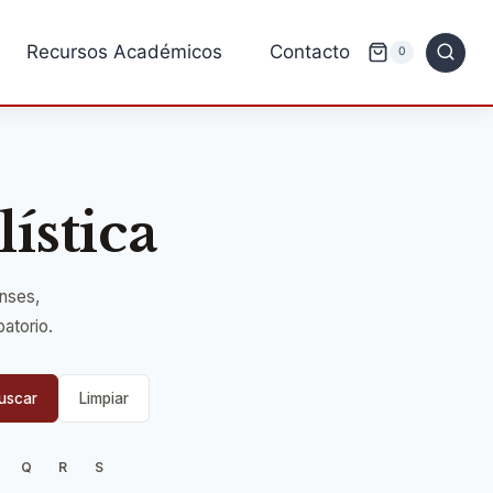
Recursos Académicos
Contacto
0
ística
enses,
batorio.
uscar
Limpiar
Q
R
S