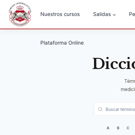
Saltar
al
Nuestros cursos
Salidas
Pe
contenido
Plataforma Online
Dicci
Térmi
medicin
A
B
C