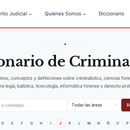
rito Judicial
Quiénes Somos
Diccionario
◆
onario de Criminal
nos, conceptos y definiciones sobre criminalística, ciencias for
a legal, balística, toxicología, informática forense y derecho pro
B
D
E
F
G
H
I
J
K
L
M
N
Ñ
O
P