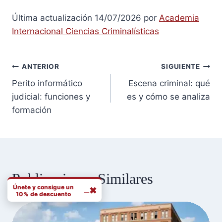
Última actualización 14/07/2026 por
Academia
Internacional Ciencias Criminalísticas
Navegación
ANTERIOR
SIGUIENTE
Perito informático
Escena criminal: qué
de
judicial: funciones y
es y cómo se analiza
formación
entradas
Publicaciones Similares
Únete y consigue un
_
✖
10% de descuento
Nombre Correo