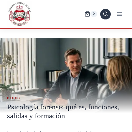
Saltar
al
0
contenido
BLOGS
Psicología forense: qué es, funciones,
salidas y formación