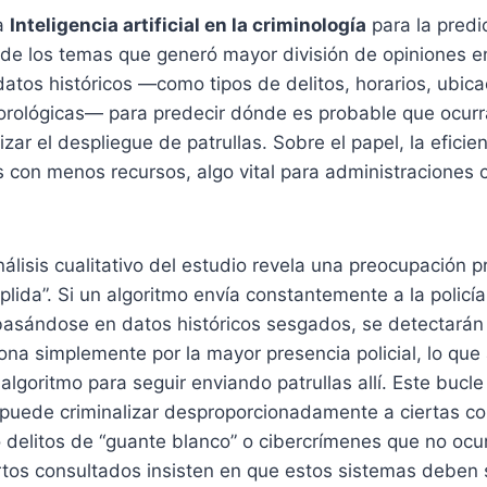
la
Inteligencia artificial en la criminología
para la predic
 de los temas que generó mayor división de opiniones en
 datos históricos —como tipos de delitos, horarios, ubic
rológicas— para predecir dónde es probable que ocurr
zar el despliegue de patrullas. Sobre el papel, la eficie
 con menos recursos, algo vital para administraciones
álisis cualitativo del estudio revela una preocupación 
lida”. Si un algoritmo envía constantemente a la policía 
 basándose en datos históricos sesgados, se detectarán
na simplemente por la mayor presencia policial, lo que 
 algoritmo para seguir enviando patrullas allí. Este bucle
 puede criminalizar desproporcionadamente a ciertas 
 delitos de “guante blanco” o cibercrímenes que no ocur
rtos consultados insisten en que estos sistemas deben 