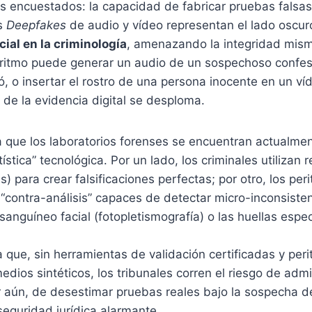
 encuestados: la capacidad de fabricar pruebas falsas 
os
Deepfakes
de audio y vídeo representan el lado oscur
icial en la criminología
, amenazando la integridad mis
lgoritmo puede generar un audio de un sospechoso conf
, o insertar el rostro de una persona inocente en un ví
o de la evidencia digital se desploma.
a que los laboratorios forenses se encuentran actualme
stica” tecnológica. Por un lado, los criminales utilizan 
 para crear falsificaciones perfectas; por otro, los per
 “contra-análisis” capaces de detectar micro-inconsisten
 sanguíneo facial (fotopletismografía) o las huellas espe
 que, sin herramientas de validación certificadas y per
dios sintéticos, los tribunales corren el riesgo de admi
r aún, de desestimar pruebas reales bajo la sospecha d
eguridad jurídica alarmante.