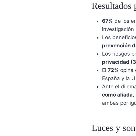
Resultados p
67%
de los en
investigación 
Los benefici
prevención de
Los riesgos p
privacidad (
El
72%
opina q
España y la U
Ante el dilema
como aliada
,
ambas por igu
Luces y somb