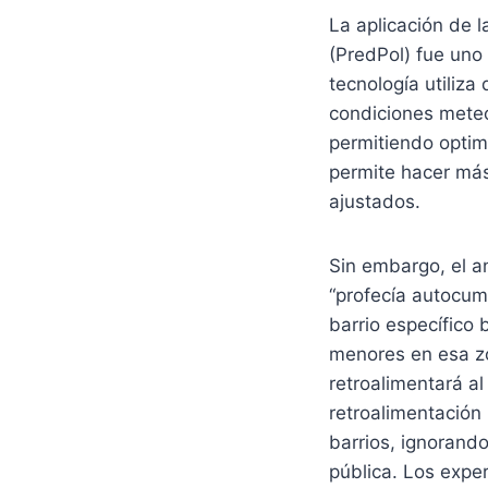
La aplicación de 
(PredPol) fue uno
tecnología utiliza
condiciones meteo
permitiendo optimi
permite hacer más
ajustados.
Sin embargo, el an
“profecía autocump
barrio específico
menores en esa zo
retroalimentará al
retroalimentación
barrios, ignorando
pública. Los expe