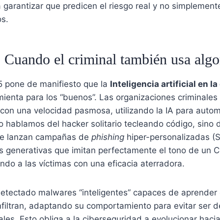
 garantizar que predicen el riesgo real y no simplemente
os.
: Cuando el criminal también usa alg
5 pone de manifiesto que la
Inteligencia artificial en l
mienta para los “buenos”. Las organizaciones criminale
 con una velocidad pasmosa, utilizando la IA para autom
o hablamos del hacker solitario tecleando código, sino 
ue lanzan campañas de
phishing
hiper-personalizadas (S
s generativas que imitan perfectamente el tono de un C
do a las víctimas con una eficacia aterradora.
tectado malwares “inteligentes” capaces de aprender 
infiltran, adaptando su comportamiento para evitar ser d
nales. Esto obliga a la ciberseguridad a evolucionar hac