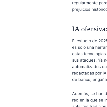
regularmente para
prejuicios históric
IA ofensiva
El estudio de 202
es solo una herra
estas tecnologías
sus ataques. Ya n
automatizados q
redactadas por IA
de banco, engañan
Además, se han de
red en la que se 
antivirus tradicio