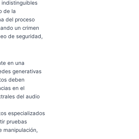
indistinguibles
o de la
ma del proceso
esando un crimen
deo de seguridad,
nte en una
redes generativas
itos deben
cias en el
ctrales del audio
itos especializados
tir pruebas
e manipulación,