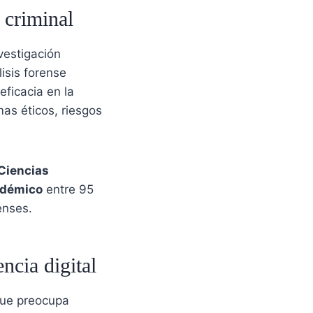
 criminal
nvestigación
isis forense
eficacia en la
as éticos, riesgos
Ciencias
adémico
entre 95
enses.
ncia digital
que preocupa