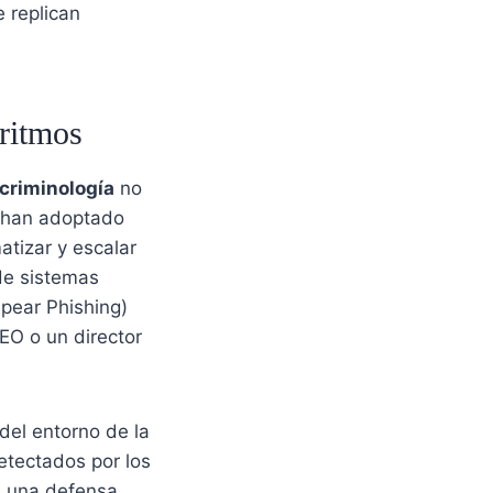
 replican
oritmos
a criminología
no
s han adoptado
atizar y escalar
de sistemas
pear Phishing)
EO o un director
del entorno de la
etectados por los
ia una defensa