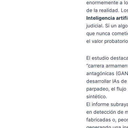
enormemente a los
de la realidad. L
Inteligencia artif
judicial. Si un a
que nunca cometió
el valor probatori
El estudio destac
“carrera armamentí
antagónicas (GANs)
desarrollar IAs de
parpadeo, el flujo
sintético.
El informe subraya
en detección de me
fabricadas o, peo
generando una ins