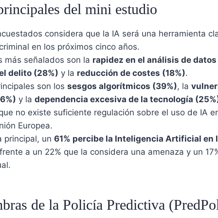
rincipales del mini estudio
cuestados considera que la IA será una herramienta cla
criminal en los próximos cinco años.
os más señalados son la
rapidez en el análisis de dato
l delito (28%)
y la
reducción de costes (18%)
.
rincipales son los
sesgos algorítmicos (39%)
, la
vulner
36%)
y la
dependencia excesiva de la tecnología (25%
ue no existe suficiente regulación sobre el uso de IA e
nión Europea.
 principal, un
61% percibe la Inteligencia Artificial en
 frente a un 22% que la considera una amenaza y un 17
al.
ras de la Policía Predictiva (PredPo