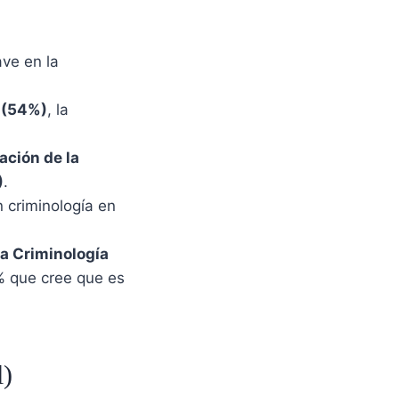
ve en la
s (54%)
, la
ación de la
)
.
n criminología en
 la Criminología
% que cree que es
l)