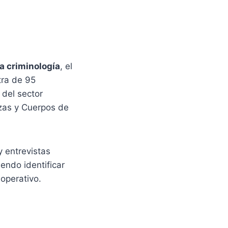
 la criminología
, el
tra de 95
 del sector
zas y Cuerpos de
y entrevistas
endo identificar
 operativo.