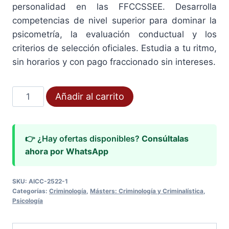
personalidad en las FFCCSSEE. Desarrolla
competencias de nivel superior para dominar la
psicometría, la evaluación conductual y los
criterios de selección oficiales. Estudia a tu ritmo,
sin horarios y con pago fraccionado sin intereses.
Master
Añadir al carrito
Preparador
y
Evaluador
👉 ¿Hay ofertas disponibles?
Consúltalas
Entrevista
ahora por WhatsApp
y
Test
SKU:
AICC-2522-1
Personalidad
Categorías:
Criminología
,
Másters: Criminología y Criminalística
,
Psicología
FF.CC.SS.EE
cantidad