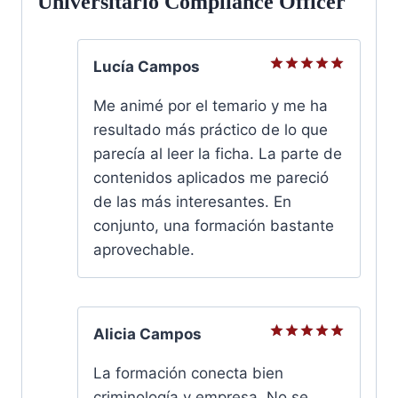
Universitario Compliance Officer
Lucía Campos
Valorado
con
5
de
Me animé por el temario y me ha
5
resultado más práctico de lo que
parecía al leer la ficha. La parte de
contenidos aplicados me pareció
de las más interesantes. En
conjunto, una formación bastante
aprovechable.
Alicia Campos
Valorado
con
5
de
La formación conecta bien
5
criminología y empresa. No se