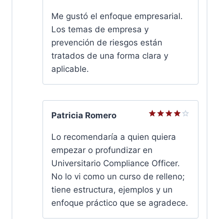
Valorado
con
5
de
Me gustó el enfoque empresarial.
5
Los temas de empresa y
prevención de riesgos están
tratados de una forma clara y
aplicable.
Patricia Romero
Valorado
con
4
Lo recomendaría a quien quiera
de 5
empezar o profundizar en
Universitario Compliance Officer.
No lo vi como un curso de relleno;
tiene estructura, ejemplos y un
enfoque práctico que se agradece.