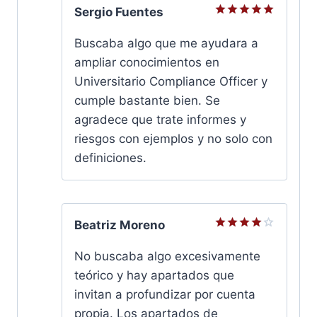
Sergio Fuentes
Valorado
con
5
de
Buscaba algo que me ayudara a
5
ampliar conocimientos en
Universitario Compliance Officer y
cumple bastante bien. Se
agradece que trate informes y
riesgos con ejemplos y no solo con
definiciones.
Beatriz Moreno
Valorado
con
4
No buscaba algo excesivamente
de 5
teórico y hay apartados que
invitan a profundizar por cuenta
propia. Los apartados de