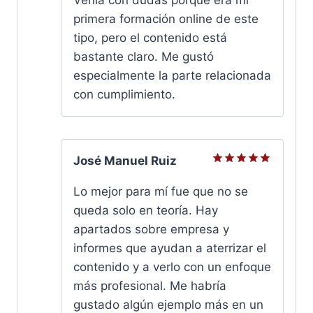
Venía con dudas porque era mi
5
primera formación online de este
tipo, pero el contenido está
bastante claro. Me gustó
especialmente la parte relacionada
con cumplimiento.
José Manuel Ruiz
Valorado
con
5
de
Lo mejor para mí fue que no se
5
queda solo en teoría. Hay
apartados sobre empresa y
informes que ayudan a aterrizar el
contenido y a verlo con un enfoque
más profesional. Me habría
gustado algún ejemplo más en un