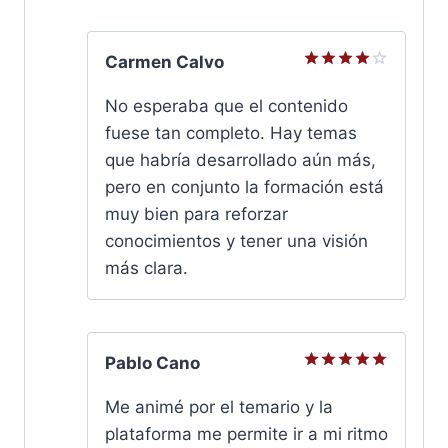
Carmen Calvo
Valorado
con
4
No esperaba que el contenido
de 5
fuese tan completo. Hay temas
que habría desarrollado aún más,
pero en conjunto la formación está
muy bien para reforzar
conocimientos y tener una visión
más clara.
Pablo Cano
Valorado
con
5
de
Me animé por el temario y la
5
plataforma me permite ir a mi ritmo