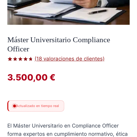
Máster Universitario Compliance
Officer
(
18
valoraciones de clientes)
Valorado
18
con
4.72
3.500,00
€
de 5 en
base a
valoraciones
de
clientes
Actualizado en tiempo real
El Máster Universitario en Compliance Officer
forma expertos en cumplimiento normativo, ética