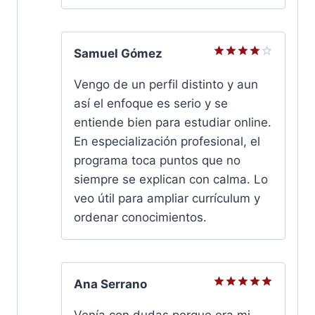
Samuel Gómez
Valorado
con
4
Vengo de un perfil distinto y aun
de 5
así el enfoque es serio y se
entiende bien para estudiar online.
En especialización profesional, el
programa toca puntos que no
siempre se explican con calma. Lo
veo útil para ampliar currículum y
ordenar conocimientos.
Ana Serrano
Valorado
con
5
de