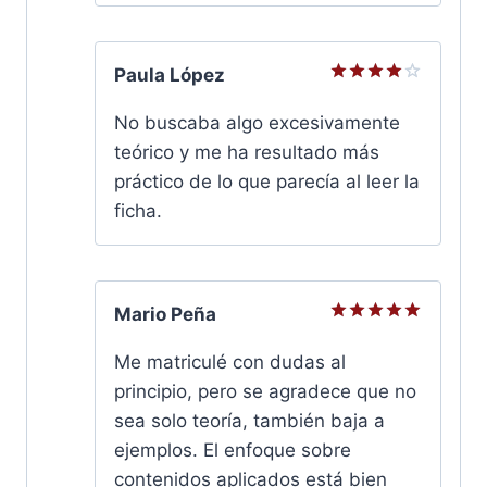
Paula López
Valorado
con
4
No buscaba algo excesivamente
de 5
teórico y me ha resultado más
práctico de lo que parecía al leer la
ficha.
Mario Peña
Valorado
con
5
de
Me matriculé con dudas al
5
principio, pero se agradece que no
sea solo teoría, también baja a
ejemplos. El enfoque sobre
contenidos aplicados está bien