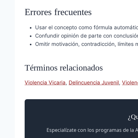
Errores frecuentes
Usar el concepto como fórmula automática
Confundir opinión de parte con conclusión
Omitir motivación, contradicción, límites
Términos relacionados
Violencia Vicaria
,
Delincuencia Juvenil
,
Violen
¿Qu
Especialízate con los programas de la A