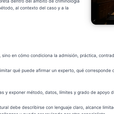
rpreta dentro del ámbito de criminología
étodo, al contexto del caso y a la
n, sino en cómo condiciona la admisión, práctica, contra
imitar qué puede afirmar un experto, qué corresponde d
as y exponer método, datos, límites y grado de apoyo d
ctural debe describirse con lenguaje claro, alcance limit