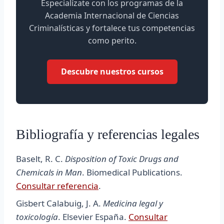
Especialízate con los programas de la
Academia Internacional de Ciencias
Criminalísticas y fortalece tus competencias
como perito.
Descubre nuestros cursos
Bibliografía y referencias legales
Baselt, R. C.
Disposition of Toxic Drugs and
Chemicals in Man
. Biomedical Publications.
Consultar referencia
.
Gisbert Calabuig, J. A.
Medicina legal y
toxicología
. Elsevier España.
Consultar