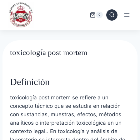
Saltar
al
0
contenido
toxicología post mortem
Definición
toxicología post mortem se refiere a un
concepto técnico que se estudia en relación
con sustancias, muestras, efectos, métodos
analíticos o interpretación toxicológica en un
contexto legal.. En toxicología y análisis de
laboratorio se interpreta dentro del ámbito de