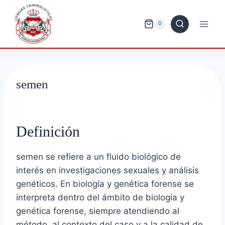
Saltar
al
0
contenido
semen
Definición
semen se refiere a un fluido biológico de
interés en investigaciones sexuales y análisis
genéticos. En biología y genética forense se
interpreta dentro del ámbito de biología y
genética forense, siempre atendiendo al
método, al contexto del caso y a la calidad de