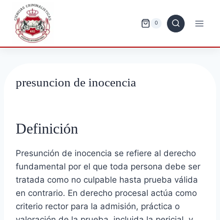
Saltar
al
0
contenido
presuncion de inocencia
Definición
Presunción de inocencia se refiere al derecho
fundamental por el que toda persona debe ser
tratada como no culpable hasta prueba válida
en contrario. En derecho procesal actúa como
criterio rector para la admisión, práctica o
valoración de la prueba, incluida la pericial, y