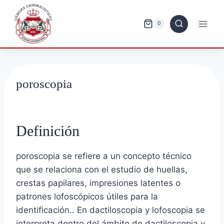
Saltar
al
0
contenido
poroscopia
Definición
poroscopia se refiere a un concepto técnico
que se relaciona con el estudio de huellas,
crestas papilares, impresiones latentes o
patrones lofoscópicos útiles para la
identificación.. En dactiloscopia y lofoscopia se
interpreta dentro del ámbito de dactiloscopia y