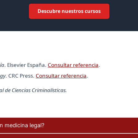
Descubre nuestros cursos
ía
. Elsevier España.
Consultar referencia
.
ogy
. CRC Press.
Consultar referencia
.
 de Ciencias Criminalísticas.
n medicina legal?