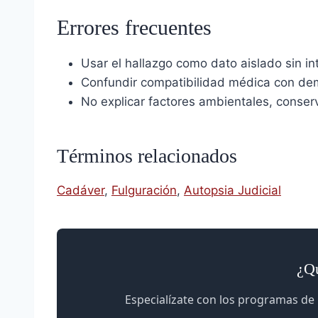
Errores frecuentes
Usar el hallazgo como dato aislado sin i
Confundir compatibilidad médica con de
No explicar factores ambientales, conserv
Términos relacionados
Cadáver
,
Fulguración
,
Autopsia Judicial
¿Qu
Especialízate con los programas de 