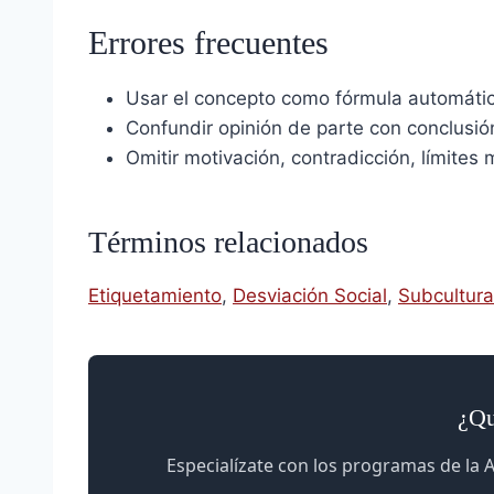
Errores frecuentes
Usar el concepto como fórmula automática
Confundir opinión de parte con conclusión
Omitir motivación, contradicción, límites
Términos relacionados
Etiquetamiento
,
Desviación Social
,
Subcultura
¿Qu
Especialízate con los programas de la A