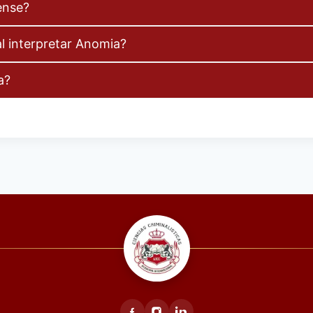
ense?
al interpretar Anomia?
a?