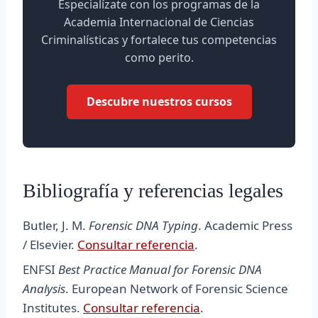
Especialízate con los programas de la
Academia Internacional de Ciencias
Criminalísticas y fortalece tus competencias
como perito.
Descubre nuestros cursos
Bibliografía y referencias legales
Butler, J. M.
Forensic DNA Typing
. Academic Press
/ Elsevier.
Consultar referencia
.
ENFSI
Best Practice Manual for Forensic DNA
Analysis
. European Network of Forensic Science
Institutes.
Consultar referencia
.