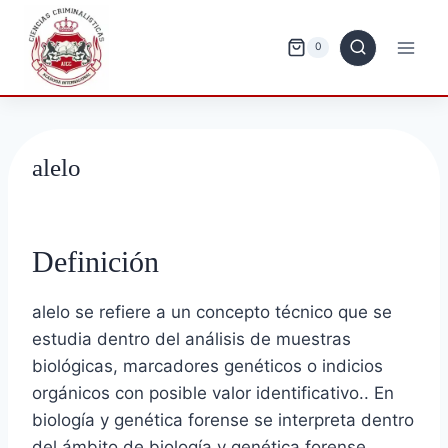
Saltar
al
0
contenido
alelo
Definición
alelo se refiere a un concepto técnico que se
estudia dentro del análisis de muestras
biológicas, marcadores genéticos o indicios
orgánicos con posible valor identificativo.. En
biología y genética forense se interpreta dentro
del ámbito de biología y genética forense,